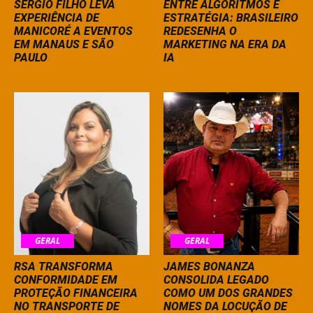
SÉRGIO FILHO LEVA
ENTRE ALGORITMOS E
EXPERIÊNCIA DE
ESTRATÉGIA: BRASILEIRO
MANICORÉ A EVENTOS
REDESENHA O
EM MANAUS E SÃO
MARKETING NA ERA DA
PAULO
IA
GERAL
GERAL
RSA TRANSFORMA
JAMES BONANZA
CONFORMIDADE EM
CONSOLIDA LEGADO
PROTEÇÃO FINANCEIRA
COMO UM DOS GRANDES
NO TRANSPORTE DE
NOMES DA LOCUÇÃO DE