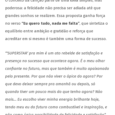
O conceito da canção parte de uma ideia simples, mas
poderosa: a felicidade não precisa ser adiada até que
grandes sonhos se realizem. Essa proposta ganha força
no verso
“Eu quero tudo, nada me falta”
, que sintetiza o
equilíbrio entre ambição e gratidão e reforça que
acreditar em si mesmo é também uma forma de sucesso.
“‘SUPERSTAR’ pra mim é um ato rebelde de satisfação e
presença no sucesso que acontece agora. É o meu olhar
confiante no futuro, mas que também é muito apaixonado
pelo presente. Por que não viver o ápice do agora? Por
que devo deixar sempre pra amanhã ou depois, só
quando tiver um pouco mais do que tenho agora? Não
mais… Eu escolho viver minha energia brilhante hoje,
tendo meu eu do futuro como combustível e inspiração, e
não como única possibilidade de felicidade e satisfação”
,