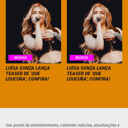
MÚSICA
MÚSICA
LUÍSA SONZA LANÇA
LUÍSA SONZA LANÇA
TEASER DE ‘QUE
TEASER DE ‘QUE
LOUCURA’; CONFIRA!
LOUCURA’; CONFIRA!
Seu portal de entretenimento, cobrindo notícias, atualizações e