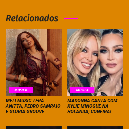
Relacionados
MÚSICA
MÚSICA
MELI MUSIC TERÁ
MADONNA CANTA COM
ANITTA, PEDRO SAMPAIO
KYLIE MINOGUE NA
E GLORIA GROOVE
HOLANDA; CONFIRA!