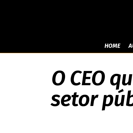
HOME
A
O CEO q
setor púb