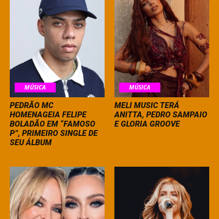
MÚSICA
MÚSICA
PEDRÃO MC
MELI MUSIC TERÁ
HOMENAGEIA FELIPE
ANITTA, PEDRO SAMPAIO
BOLADÃO EM “FAMOSO
E GLORIA GROOVE
P”, PRIMEIRO SINGLE DE
SEU ÁLBUM