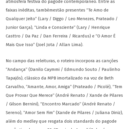
atmosfera festiva do pagode contemporâneo. Entre as
faixas inéditas, tambémestão presentes “Te Amo de
Qualquer Jeito” (Lary / Diggo / Leo Menezes, Prateado /
Junior Garça), “Linda e Consciente” (Lary / Henrique
Casttro / Da Paz / Dan Ferreira / Ricardus) e “O Amor É
Mais Que Isso” (Joel Jota / Allan Lima).
No campo das releituras, o roteiro incorpora as canções
“Andança” (Danilo Caymmi / Edmundo Souto / Paulinho
Tapajós), clássico da MPB imortalizado na voz de Beth
Carvalho, “Amante, Amor, Amiga” (Prateado / Picolé), “Tem
Que Provar Que Merece” (André Renato / Xande de Pilares
/ Gilson Bernini), “Encontro Marcado” (André Renato /
Sereno), “Amor Sem Fim” (Xande de Pilares / Juliana Diniz),
além do medley que resgata dois standards do pagode