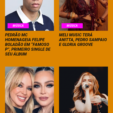
MÚSICA
MÚSICA
PEDRÃO MC
MELI MUSIC TERÁ
HOMENAGEIA FELIPE
ANITTA, PEDRO SAMPAIO
BOLADÃO EM “FAMOSO
E GLORIA GROOVE
P”, PRIMEIRO SINGLE DE
SEU ÁLBUM