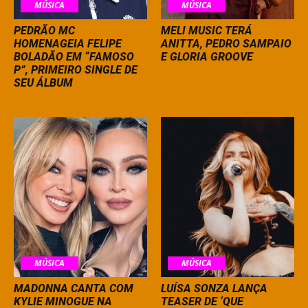
MÚSICA
MÚSICA
PEDRÃO MC
MELI MUSIC TERÁ
HOMENAGEIA FELIPE
ANITTA, PEDRO SAMPAIO
BOLADÃO EM “FAMOSO
E GLORIA GROOVE
P”, PRIMEIRO SINGLE DE
SEU ÁLBUM
MÚSICA
MÚSICA
MADONNA CANTA COM
LUÍSA SONZA LANÇA
KYLIE MINOGUE NA
TEASER DE ‘QUE