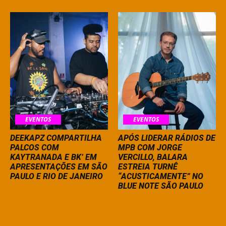
EVENTOS
EVENTOS
DEEKAPZ COMPARTILHA
APÓS LIDERAR RÁDIOS DE
PALCOS COM
MPB COM JORGE
KAYTRANADA E BK’ EM
VERCILLO, BALARA
APRESENTAÇÕES EM SÃO
ESTREIA TURNÊ
PAULO E RIO DE JANEIRO
“ACUSTICAMENTE” NO
BLUE NOTE SÃO PAULO