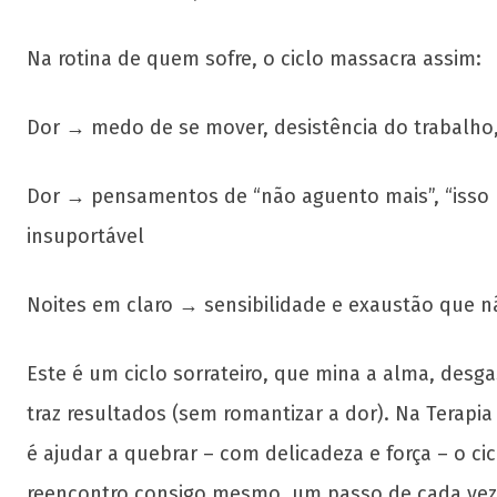
Na rotina de quem sofre, o ciclo massacra assim:
Dor → medo de se mover, desistência do trabalho
Dor → pensamentos de “não aguento mais”, “isso
insuportável
Noites em claro → sensibilidade e exaustão que n
Este é um ciclo sorrateiro, que mina a alma, desg
traz resultados (sem romantizar a dor). Na Terapi
é ajudar a quebrar – com delicadeza e força – o ci
reencontro consigo mesmo, um passo de cada vez