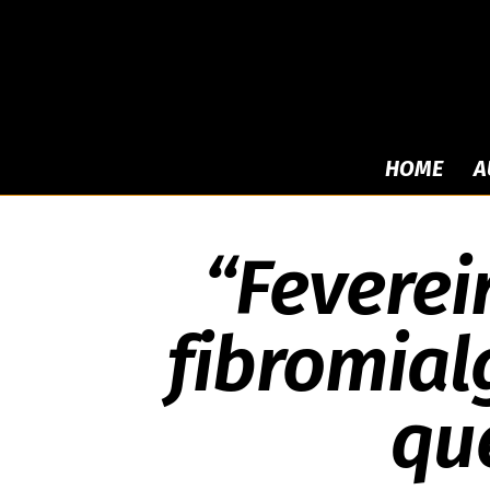
HOME
A
“Feverei
fibromial
qu