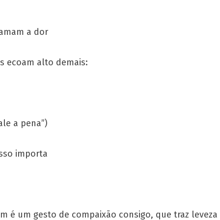
flamam a dor
s ecoam alto demais:
ale a pena”)
sso importa
em é um gesto de compaixão consigo, que traz levez