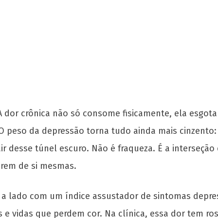
dor crônica não só consome fisicamente, ela esgota s
 peso da depressão torna tudo ainda mais cinzento: e
sair desse túnel escuro. Não é fraqueza. É a interseç
erem de si mesmas.
a lado com um índice assustador de sintomas depress
e vidas que perdem cor. Na clínica, essa dor tem ros