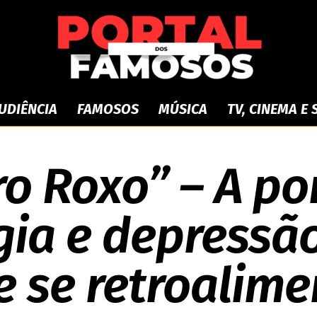
UDIÊNCIA
FAMOSOS
MÚSICA
TV, CINEMA E
6 DE FEVEREIRO DE 2026
Portal
ro Roxo” – A po
gia e depressão
dos
e se retroalime
Famosos