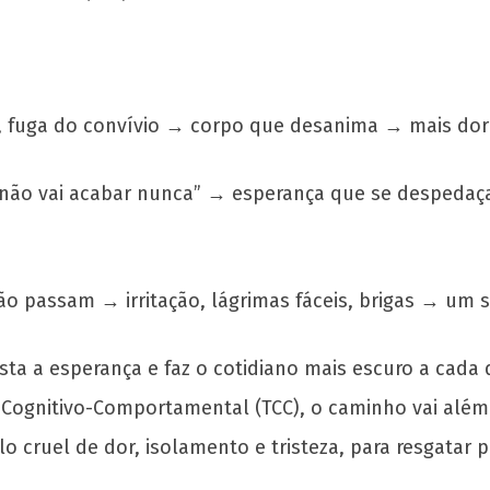
, fuga do convívio → corpo que desanima → mais dor
 não vai acabar nunca” → esperança que se despedaç
ão passam → irritação, lágrimas fáceis, brigas → um
asta a esperança e faz o cotidiano mais escuro a cada
a Cognitivo-Comportamental (TCC), o caminho vai além
clo cruel de dor, isolamento e tristeza, para resgat
.