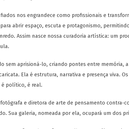
nfiados nos engrandece como profissionais e transfo
 para abrir espaço, escuta e protagonismo, permitind
enredo. Assim nasce nossa curadoria artística: um pr
aula.
o sem aprisioná-lo, criando pontes entre memória, a
cata. Ela é estrutura, narrativa e presença viva. O
é político, é real.
otógrafa e diretora de arte de pensamento contra-co
do. Sua galeria, nomeada por ela, ocupará um dos pri