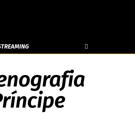
 STREAMING
enografia
ríncipe