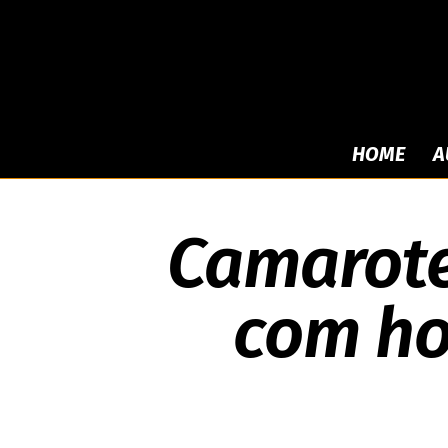
HOME
A
Camarote
com ho