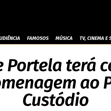
Portal
UDIÊNCIA
FAMOSOS
MÚSICA
TV, CINEMA E
6 DE FEVEREIRO DE 2026
 Portela terá c
dos
menagem ao P
Custódio
Famosos