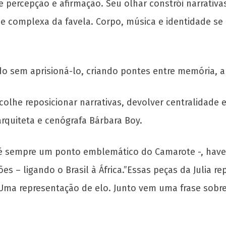
ercepção e afirmação. Seu olhar constrói narrativas v
e complexa da favela. Corpo, música e identidade s
do sem aprisioná-lo, criando pontes entre memória, 
lhe reposicionar narrativas, devolver centralidade 
quiteta e cenógrafa Bárbara Boy.
 sempre um ponto emblemático do Camarote -, haverá d
es – ligando o Brasil à África.”Essas peças da Julia r
 Uma representação de elo. Junto vem uma frase sobre