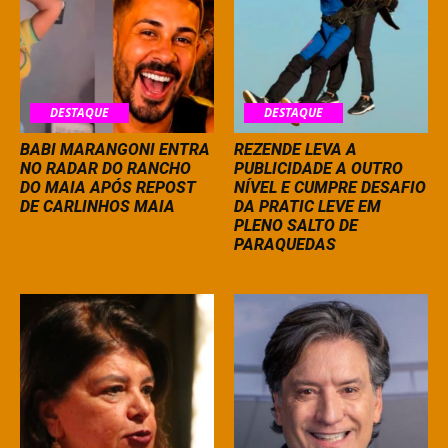
DESTAQUE
DESTAQUE
BABI MARANGONI ENTRA
REZENDE LEVA A
NO RADAR DO RANCHO
PUBLICIDADE A OUTRO
DO MAIA APÓS REPOST
NÍVEL E CUMPRE DESAFIO
DE CARLINHOS MAIA
DA PRATIC LEVE EM
PLENO SALTO DE
PARAQUEDAS