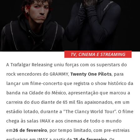
TV, CINEMA E STREAMING
A Trafalgar Releasing uniu forças com os superstars do
rock vencedores do GRAMMY,
Twenty One Pilots
, para
lançar um filme-concerto que registra o show histórico da
banda na Cidade do México, apresentação que marcou a
carreira do duo diante de 65 mil fãs apaixonados, em um
estádio lotado, durante a “The Clancy World Tour”. O filme
chega às salas IMAX e aos cinemas de todo o mundo
em
26 de fevereiro
, por tempo limitado, com pre-estreias
exclusivas em IMAX a partir de
25 de fevereiro
. Os