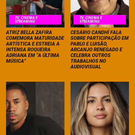
TV, CINEMA E
TV, CINEMA E
STREAMING
STREAMING
ATRIZ BELLA ZAFIRA
CESÁRIO CANDHÍ FALA
COMEMORA MATURIDADE
SOBRE PARTICIPAÇÃO EM
ARTÍSTICA E ESTREIA A
PABLO E LUISÃO,
INTENSA ROQUEIRA
ARCANJO RENEGADO E
ADRIANA EM “A ÚLTIMA
CELEBRA OUTROS
MÚSICA”
TRABALHOS NO
AUDIOVISUAL