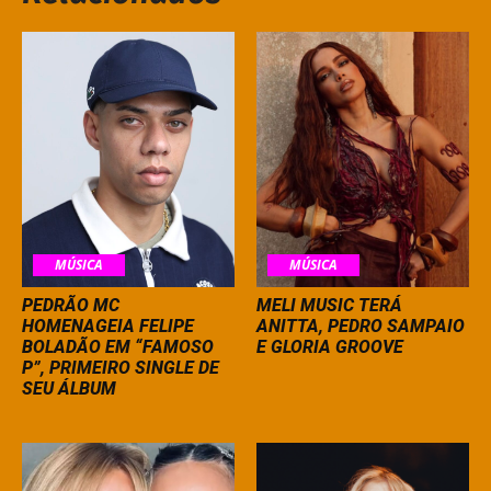
MÚSICA
MÚSICA
PEDRÃO MC
MELI MUSIC TERÁ
HOMENAGEIA FELIPE
ANITTA, PEDRO SAMPAIO
BOLADÃO EM “FAMOSO
E GLORIA GROOVE
P”, PRIMEIRO SINGLE DE
SEU ÁLBUM