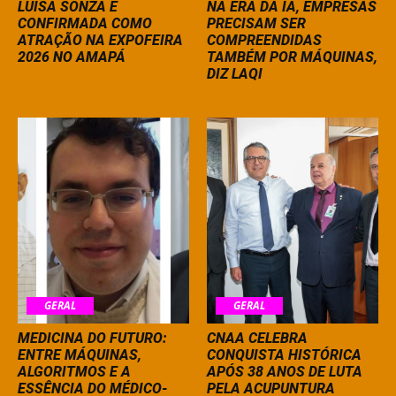
LUÍSA SONZA É
NA ERA DA IA, EMPRESAS
CONFIRMADA COMO
PRECISAM SER
ATRAÇÃO NA EXPOFEIRA
COMPREENDIDAS
2026 NO AMAPÁ
TAMBÉM POR MÁQUINAS,
DIZ LAQI
GERAL
GERAL
MEDICINA DO FUTURO:
CNAA CELEBRA
ENTRE MÁQUINAS,
CONQUISTA HISTÓRICA
ALGORITMOS E A
APÓS 38 ANOS DE LUTA
ESSÊNCIA DO MÉDICO-
PELA ACUPUNTURA