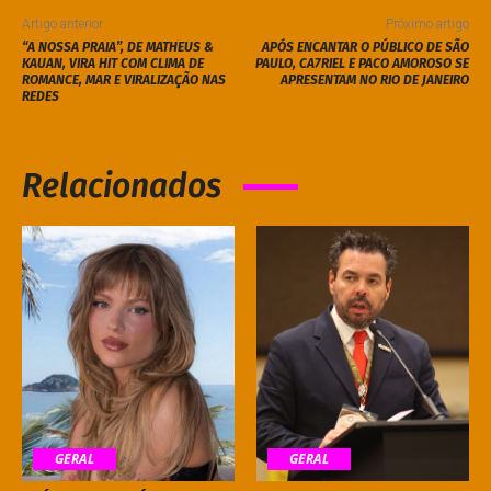
Artigo anterior
Próximo artigo
“A NOSSA PRAIA”, DE MATHEUS &
APÓS ENCANTAR O PÚBLICO DE SÃO
KAUAN, VIRA HIT COM CLIMA DE
PAULO, CA7RIEL E PACO AMOROSO SE
ROMANCE, MAR E VIRALIZAÇÃO NAS
APRESENTAM NO RIO DE JANEIRO
REDES
Relacionados
GERAL
GERAL