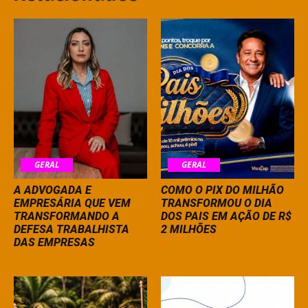
GERAL
GERAL
A ADVOGADA E
COMO O PIX DO MILHÃO
EMPRESÁRIA QUE VEM
TRANSFORMOU O DIA
TRANSFORMANDO A
DOS PAIS EM AÇÃO DE R$
DEFESA TRABALHISTA
2 MILHÕES
DAS EMPRESAS