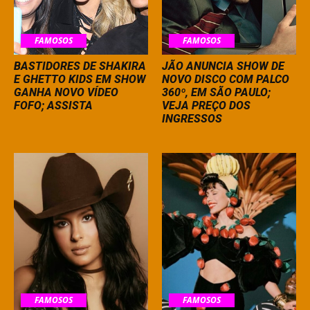
FAMOSOS
FAMOSOS
BASTIDORES DE SHAKIRA
JÃO ANUNCIA SHOW DE
E GHETTO KIDS EM SHOW
NOVO DISCO COM PALCO
GANHA NOVO VÍDEO
360º, EM SÃO PAULO;
FOFO; ASSISTA
VEJA PREÇO DOS
INGRESSOS
FAMOSOS
FAMOSOS